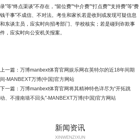
录”等“终点渠谈”不存在，“留位费”“中介费”“打点费”“支持费”等“费
钱干事”不成信、不对法。考生和家长若是收到或发现可疑信息
和东谈主员，应实时向招考部门、学校核实；若是碰到诈欺事
件，应实时向公安机关报案。
上一篇：
万博manbext体育官网娱乐网在英特尔的近18年间期
间-MANBEXT万博(中国)官方网站
下一篇：
万博manbext体育官网将其精神特色详尽为“开拓跳
动、不撞南墙不回头”-MANBEXT万博(中国)官方网站
新闻资讯
XINWENZIXUN