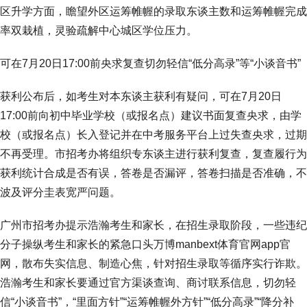
区升学方面，瞻望外区运筹帷幄的录取东谈主数和运筹帷幄完成
率双栽植，灵验疏解中心城区学位压力。
可在7月20日17:00前央求复查切勿轻信“低分高录”等“小谈音书”
获利公布后，如考生对本东谈主获利有疑问，可在7月20日
17:00前向初中毕业学校（或报名点）建议书面复查央求，由学
校（或报名点）长入登记并在中考服务平台上过失查央求，过期
不再受理。市招考办将组织专东谈主进行获利复查，复查履行为
获利统计合成是否有误，答卷是否漏评，答卷扫描是否准确，不
波及评分圭表宽严问题。
广州市招考办提示浩瀚考生和家长，在招生录取阶段，一些违纪
分子操纵考生和家长的紧急口头万博manbext体育官网app官
网，散布失实信息、制造心焦，针对招生录取等循序实行诈欺。
浩瀚考生和家长要通过官方渠谈查询、商讨联系信息，切勿轻
信“小谈音书”，“里面方针”“运筹帷幄外方针”“低分高录”“降分补