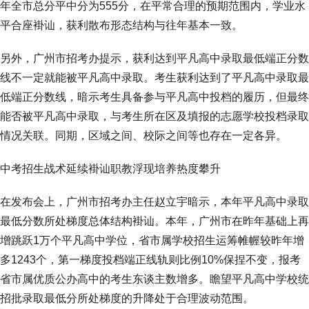
年全市总分平中分为555分，在平常合理的预期范围内，学业水
平合座褂讪，获利散布形态结构与往年基本一致。
另外，广州市招考办提示，获利达到平凡高中录取最低端正分数
线不一定就能被平凡高中录取。考生获利达到了平凡高中录取最
低端正分数线，暗示考生具备参与平凡高中投档的履历，但最终
能否被平凡高中录取，与考生所在区及填报的志愿学校投档录取
情况关联。同期，区域之间、校际之间等也存在一定各异。
中考招生战术延续褂讪职教浮现培养热度攀升
在发布会上，广州市招考办主任赵立宇暗示，本年平凡高中录取
最低分数所处梯度总体结构褂讪。本年，广州市在昨年基础上再
增跳跃1万个平凡高中学位，省市属学校招生运筹帷幄较昨年增
多1243个，第一梯度投档端正线轨则比例10%保捏不变，报考
省市属优质公办高中的考生东谈主数增多。瞻望平凡高中学校统
招批录取最低分所处梯度的升降处于合理波动范围。