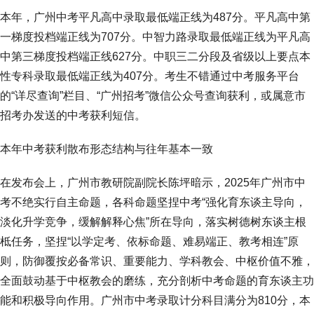
本年，广州中考平凡高中录取最低端正线为487分。平凡高中第
一梯度投档端正线为707分。中智力路录取最低端正线为平凡高
中第三梯度投档端正线627分。中职三二分段及省级以上要点本
性专科录取最低端正线为407分。考生不错通过中考服务平台
的“详尽查询”栏目、“广州招考”微信公众号查询获利，或属意市
招考办发送的中考获利短信。
本年中考获利散布形态结构与往年基本一致
在发布会上，广州市教研院副院长陈坪暗示，2025年广州市中
考不绝实行自主命题，各科命题坚捏中考“强化育东谈主导向，
淡化升学竞争，缓解解释心焦”所在导向，落实树德树东谈主根
柢任务，坚捏“以学定考、依标命题、难易端正、教考相连”原
则，防御覆按必备常识、重要能力、学科教会、中枢价值不雅，
全面鼓动基于中枢教会的磨练，充分剖析中考命题的育东谈主功
能和积极导向作用。广州市中考录取计分科目满分为810分，本