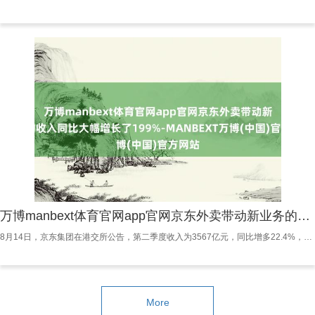
万博manbext体育官网app官网京东外卖带动新业务的收入同比大幅增长了199%-MANBEXT万博(中国)官方网站
8月14日，京东集团在港交所公告，第二季度收入为3567亿元，同比增多22.4%，远超商场预期，再次刷新近三年来同比增速的记载；包摄于公司庸俗股股东净利润为62亿元，上年同期126亿元。 二季度，京东集团绝大无数品类终了加快增长，带电等中枢品类上风愈发沉稳。日百品类收入同比加快增长了16.4%，其中商超品类贯穿6个季度保捏收入同比双位数增长。功绩收入同比加快增长了29.1%。京东外卖带动新业务的收入同比大幅增长了199%。 二季度，获利于中枢零卖业务和外卖等新业务的发展势头，京东集团的季度活跃
More