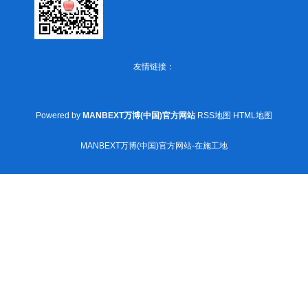
友情链接：
Powered by
MANBEXT万博(中国)官方网站
RSS地图
HTML地图
MANBEXT万博(中国)官方网站-在施工地